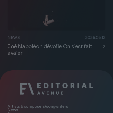
NEWS
2026.05.12
Joé Napoléon dévoile On s’est fait
avaler
Artists & composers/songwriters
News