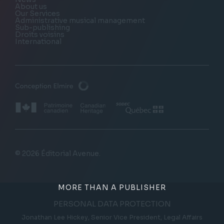
About us
Our Services
Administrative musical management
Sub-publishing
Droits voisins
International
© 2026 Éditorial Avenue.
MORE THAN A PUBLISHER
PERSONAL DATA PROTECTION
Jonathan Lee Hickey, Senior Vice President, Legal Affairs