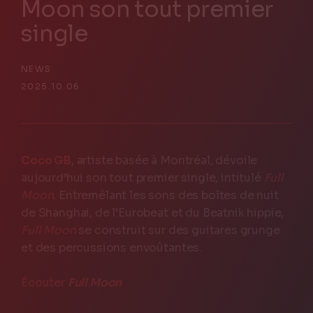
Moon son tout premier
single
NEWS
2025.10.06
FR
Contact us
Coco GB
, artiste basée à Montréal, dévoile
aujourd’hui son tout premier single, intitulé
Full
Moon
. Entremêlant les sons des boîtes de nuit
de Shanghai, de l’Eurobeat et du Beatnik hippie,
Full Moon
se construit sur des guitares grunge
et des percussions envoûtantes.
Écouter
Full Moon