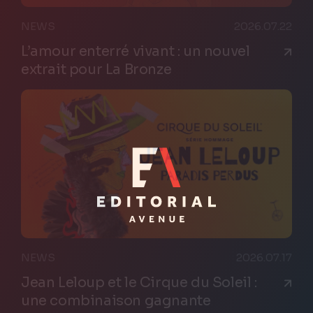
NEWS
2026.07.22
L’amour enterré vivant : un nouvel
extrait pour La Bronze
NEWS
2026.07.17
Jean Leloup et le Cirque du Soleil :
une combinaison gagnante